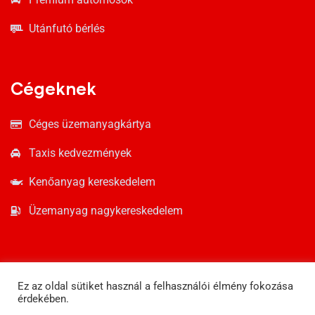
Utánfutó bérlés
Cégeknek
Céges üzemanyagkártya
Taxis kedvezmények
Kenőanyag kereskedelem
Üzemanyag nagykereskedelem
Ez az oldal sütiket használ a felhasználói élmény fokozása
érdekében.