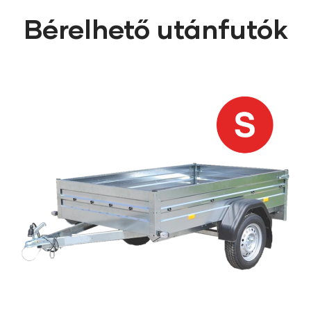
Bérelhető utánfutók​