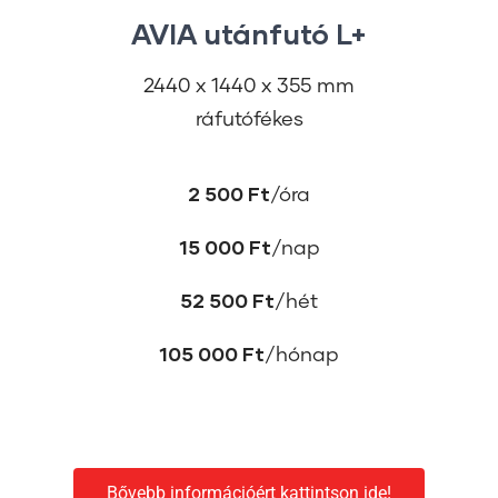
AVIA utánfutó L+
2440 x 1440 x 355 mm
ráfutófékes
2 500 Ft
/óra
15 000 Ft
/nap
52 500 Ft
/hét
105 000 Ft
/hónap
Bővebb információért kattintson ide!