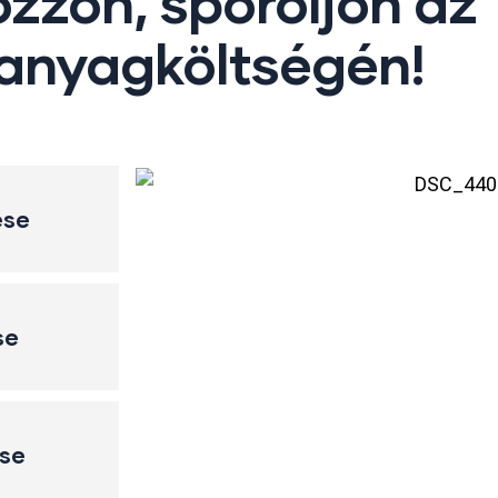
zzon, spóroljon az
nyagköltségén!
ése
se
ése