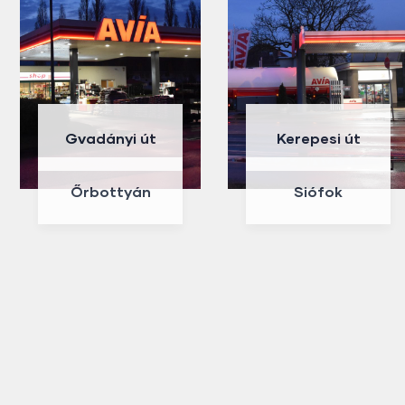
Gvadányi út
Kerepesi út
Őrbottyán
Siófok