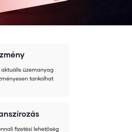
ezmény
ő aktuális üzemanyag
zményesen tankolhat
anszírozás
nali fizetési lehetőség