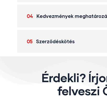
04
Kedvezmények meghatározá
05
Szerződéskötés
Érdekli? Írj
felveszi