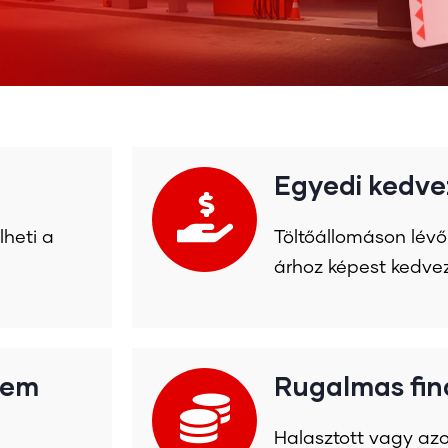
Egyedi kedv
lheti a
Töltőállomáson lév
árhoz képest kedve
lem
Rugalmas fin
Halasztott vagy azon