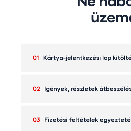
Ne habo
üzema
01
Kártya-jelentkezési lap kitölt
02
Igények, részletek átbeszélé
03
Fizetési feltételek egyeztet