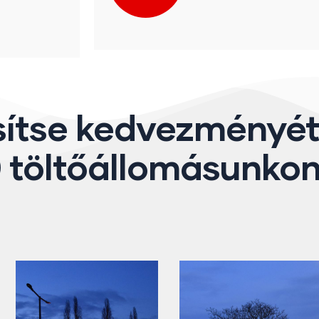
sítse kedvezményé
 töltőállomásunkon