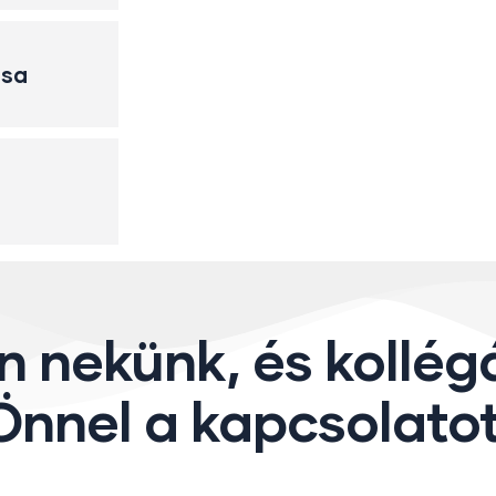
sa
on nekünk, és kollé
 Önnel a kapcsolato