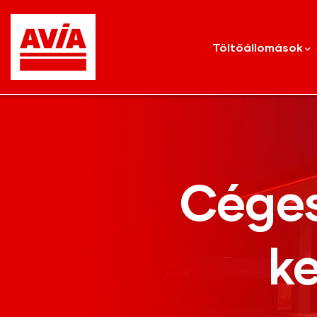
Töltőállomások
Cége
k