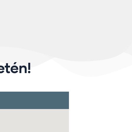
etén!