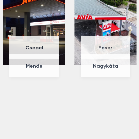
Csepel
Ecser
Mende
Nagykáta