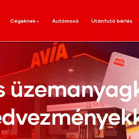
Cégeknek
Autómosó
Utánfutó bérlés
s üzemanyagk
edvezményekk