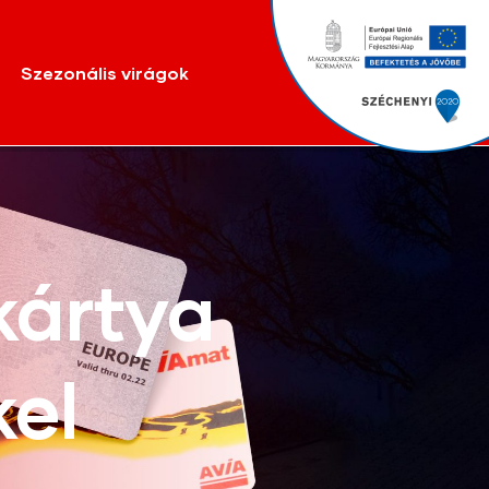
Szezonális virágok
ártya
el