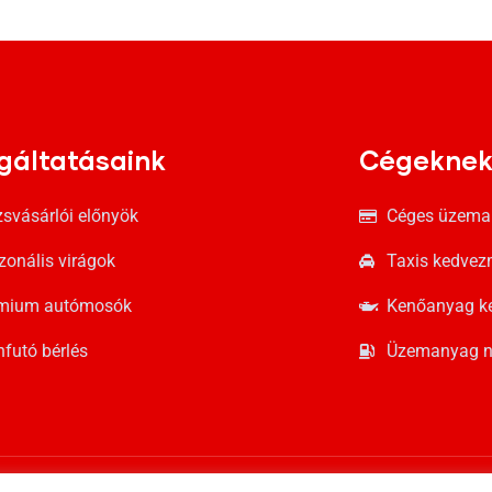
gáltatásaink
Cégekne
zsvásárlói előnyök
Céges üzema
zonális virágok
Taxis kedve
mium autómosók
Kenőanyag k
nfutó bérlés
Üzemanyag n