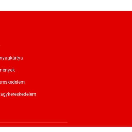
k
nyagkártya
zmények
ereskedelem
agykereskedelem