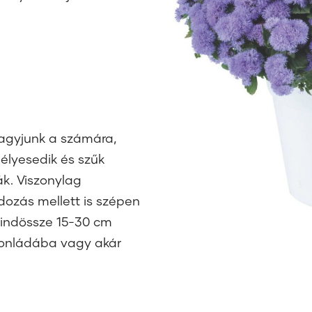
hagyjunk a számára,
élyesedik és szűk
k. Viszonylag
dozás mellett is szépen
mindössze 15-30 cm
konládába vagy akár