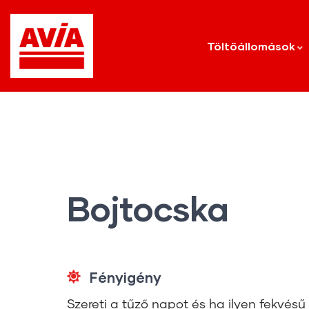
Töltőállomások
Bojtocska
Fényigény
Szereti a tűző napot és ha ilyen fekvésű h