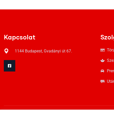
Kapcsolat
Szol
Tör
1144 Budapest, Gvadányi út 67.
Sze
Pre
Utá