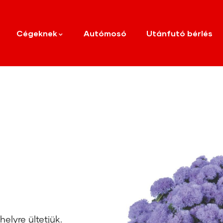
Cégeknek
Autómosó
Utánfutó bérlés
elyre ültetjük.