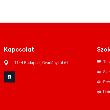
Kapcsolat
Szol
Tör
1144 Budapest, Gvadányi út 67.
Sze
Pre
Utá