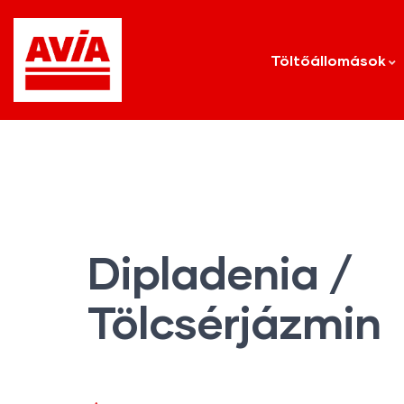
Töltőállomások
Dipladenia /
Tölcsérjázmin