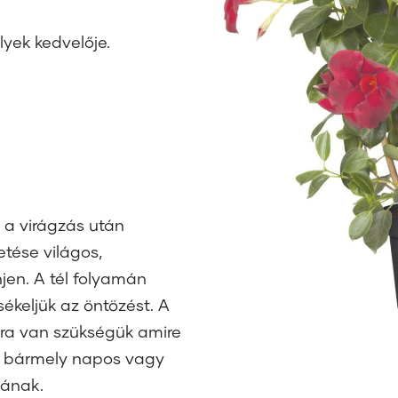
lyek kedvelője.
 a virágzás után
tése világos,
jen. A tél folyamán
sékeljük az öntözést. A
kra van szükségük amire
et bármely napos vagy
dának.