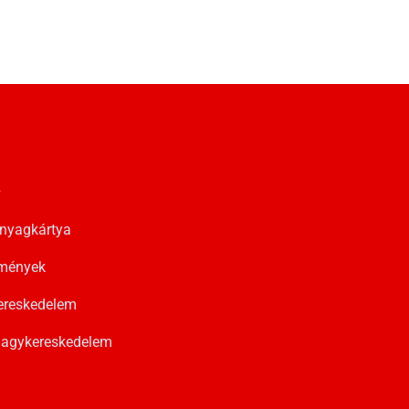
k
nyagkártya
zmények
ereskedelem
agykereskedelem