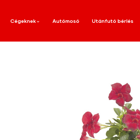
Cégeknek
Autómosó
Utánfutó bérlés