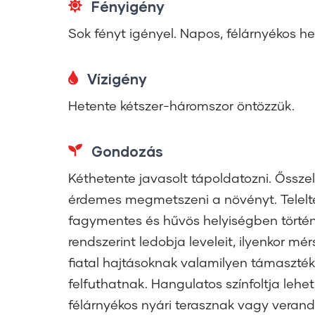
Fényigény
Sok fényt igényel. Napos, félárnyékos he
Vízigény
Hetente kétszer-háromszor öntözzük.
Gondozás
Kéthetente javasolt tápoldatozni. Ősszel
érdemes megmetszeni a növényt. Telelte
fagymentes és hűvös helyiségben történ
rendszerint ledobja leveleit, ilyenkor mér
fiatal hajtásoknak valamilyen támaszté
felfuthatnak. Hangulatos színfoltja leh
félárnyékos nyári terasznak vagy veran