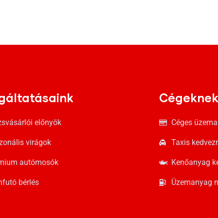
gáltatásaink
Cégekne
zsvásárlói előnyök
Céges üzema
zonális virágok
Taxis kedve
mium autómosók
Kenőanyag k
nfutó bérlés
Üzemanyag n