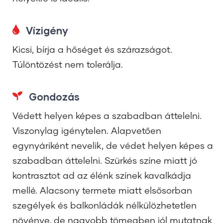
Vízigény
Kicsi, bírja a hőséget és szárazságot.
Túlöntözést nem tolerálja.
Gondozás
Védett helyen képes a szabadban áttelelni.
Viszonylag igénytelen. Alapvetően
egynyáriként nevelik, de védet helyen képes a
szabadban áttelelni. Szürkés színe miatt jó
kontrasztot ad az élénk színek kavalkádja
mellé. Alacsony termete miatt elsősorban
szegélyek és balkonládák nélkülözhetetlen
növénye, de nagyobb tömegben jól mutatnak