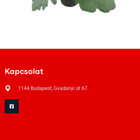
Kapcsolat
1144 Budapest, Gvadányi út 67.