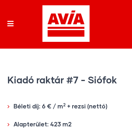
Kiadó raktár #7 - Siófok
2
Béleti díj: 6 € / m
+ rezsi (nettó)
Alapterület: 423 m2