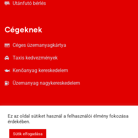
Utánfutó bérlés
Cégeknek
Céges üzemanyagkártya
Taxis kedvezmények
Kenőanyag kereskedelem
Üzemanyag nagykereskedelem
Ez az oldal sütiket használ a felhasználói élmény fokozása
érdekében.
Sütik elfogadása
© Copyright 2021