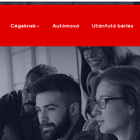
Cégeknek
Autómosó
Utánfutó bérlés