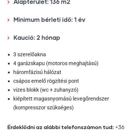
Alapterület: 136 m2
Minimum bérleti idő: 1 év
Kaució: 2 hónap
3 szerelőakna
4 garázskapu (motoros meghajtású)
háromfázisú hálózat
csápos emelő rögzítési pont
vizes blokk (wc + zuhanyzó)
kiépített magasnyomású levegőrendszer
(kompresszor szükséges)
Érdeklődni az alábbi telefonszámon tud:
+36