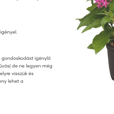
igényel.
s gondoskodást igénylő
 hűvös( de ne legyen még
elyre visszük és
eny lehet a