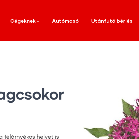
Cégeknek
Autómosó
Utánfutó bérlés
lagcsokor
a félárnyékos helyet is