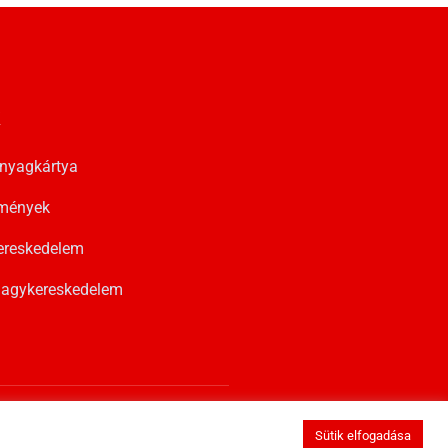
k
nyagkártya
zmények
ereskedelem
agykereskedelem
Sütik elfogadása