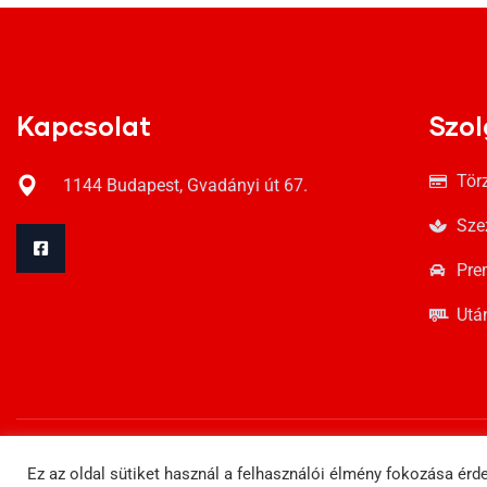
Kapcsolat
Szol
Tör
1144 Budapest, Gvadányi út 67.
Sze
Pre
Utá
Ez az oldal sütiket használ a felhasználói élmény fokozása érd