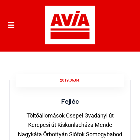
2019.06.04.
Fejléc
Töltőállomások Csepel Gvadányi út
Kerepesi út Kiskunlacháza Mende
Nagykáta Őrbottyán Siófok Somogybabod