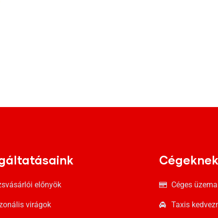
gáltatásaink
Cégekne
zsvásárlói előnyök
Céges üzema
zonális virágok
Taxis kedve