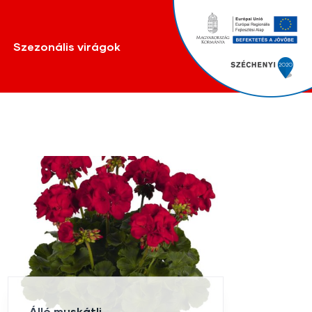
Szezonális virágok
Álló muskátli