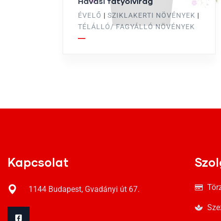
Havasi fátyolvirág
ÉVELŐ
|
SZIKLAKERTI NÖVÉNYEK
|
TÉLÁLLÓ/ FAGYÁLLÓ NÖVÉNYEK
Kapcsolat
Szol
Tör
1144 Budapest, Gvadányi út 67.
Sze