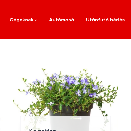
Cégeknek
Autómosó
Utánfutó bérlés
Kis meténg